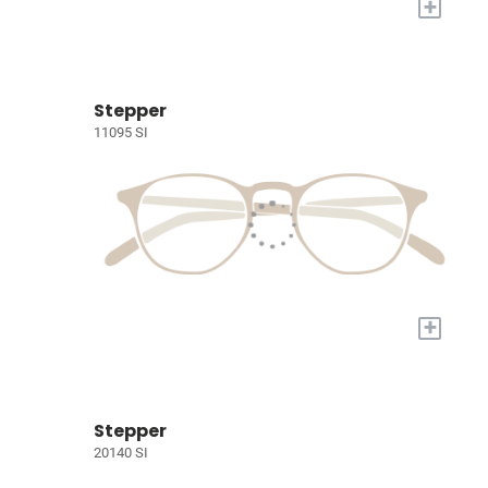
+
Stepper
11095 SI
+
Stepper
20140 SI