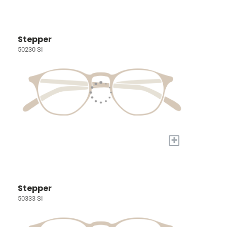
Stepper
50230 SI
+
Stepper
50333 SI