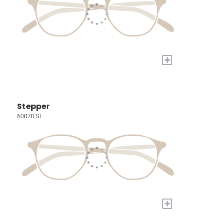
+
Stepper
60070 SI
+