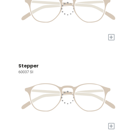
+
Stepper
60037 SI
+