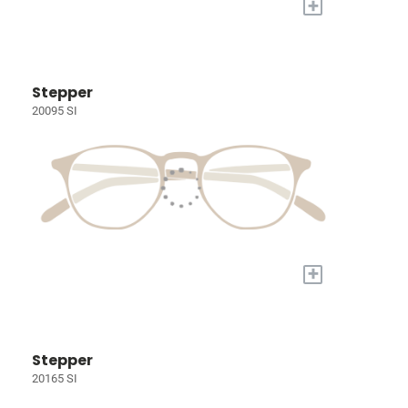
+
Stepper
20095 SI
+
Stepper
20165 SI