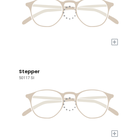
+
Stepper
50117 SI
+