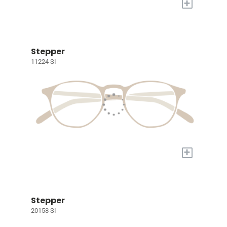
+
Stepper
11224 SI
+
Stepper
20158 SI