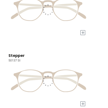
+
Stepper
50137 SI
+