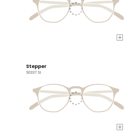
+
Stepper
50337 SI
+