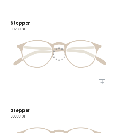
Stepper
50230 SI
+
Stepper
50333 SI