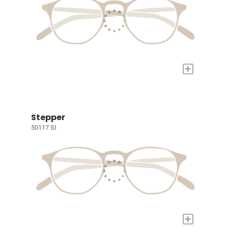
+
Stepper
50117 SI
+