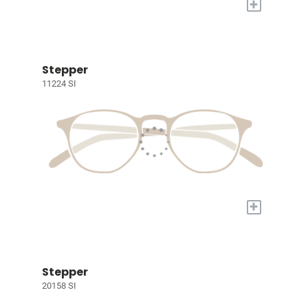
+
Stepper
11224 SI
+
Stepper
20158 SI