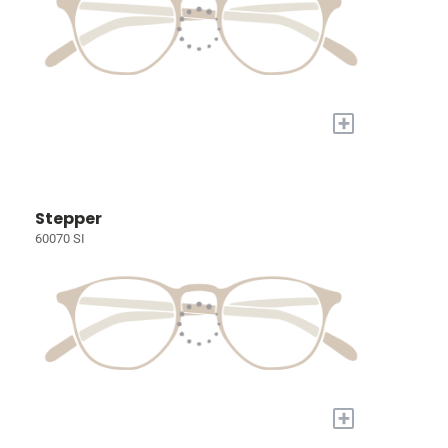
+
Stepper
60070 SI
+