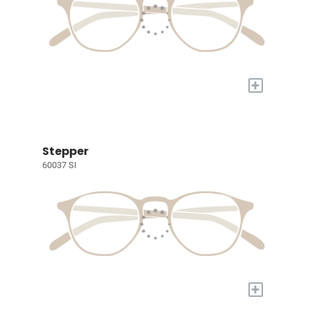
+
Stepper
60037 SI
+