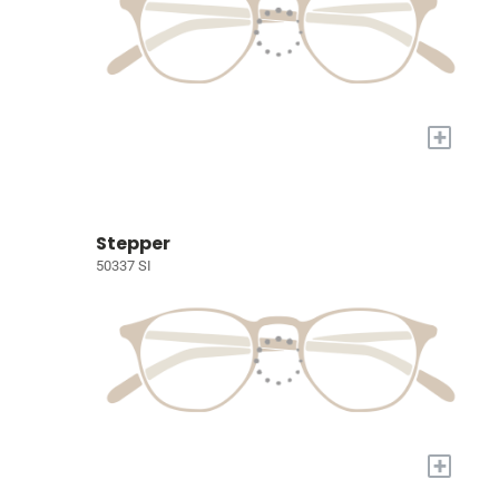
+
Stepper
50337 SI
+