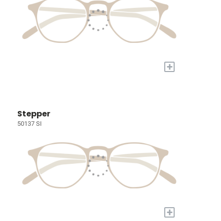
+
Stepper
50137 SI
+