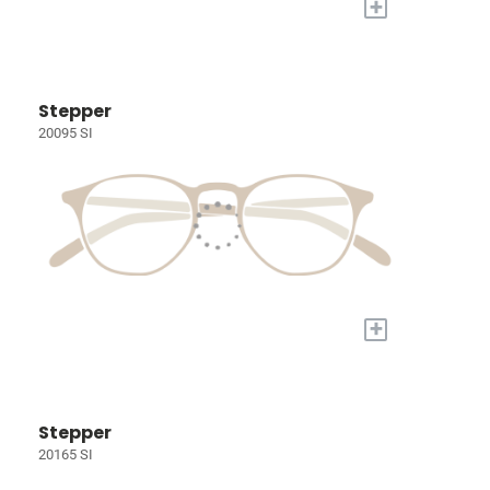
+
Stepper
20095 SI
+
Stepper
20165 SI