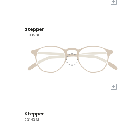
+
Stepper
11095 SI
+
Stepper
20140 SI